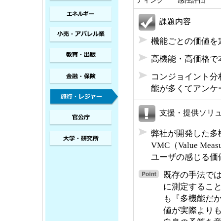
ティング 感性評価
課題内容
機能ごとの価値を
高機能・高価格で
コンジョイント分
能が多くてアンケ
支援・提供ソリ
弊社が開発した多
VMC（Value Mea
ユーザの感じる価
既存の手法で
に測定するこ
も『多機能だ
値が実際よりも