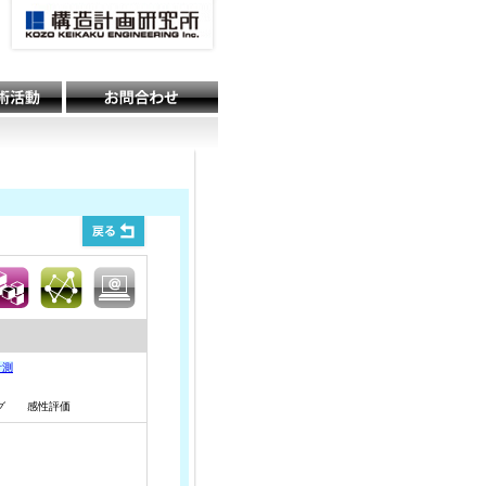
計測
ング 感性評価