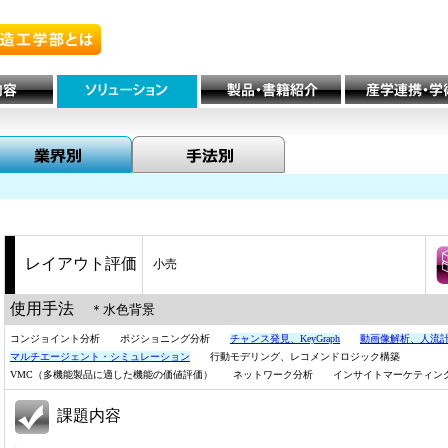
レイアウト評価
小売
使用手法
＊水色背景
コンジョイント分析 ポジショニング分析
チャンス発見、KeyGraph
動画像解析、人流
マルチエージェント・シミュレーション
行動モデリング、レコメンドロジック構築
VMC（多機能製品に適した機能の価値評価） ネットワーク分析 インサイトマーケティ
課題内容