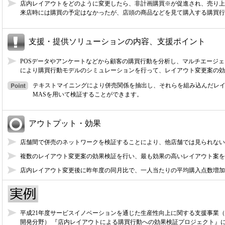
店内レイアウトをどのように変更したら、非計画購買※が促進され、売り上
来店時には購買の予定はなかったが、店頭の商品などを見て購入する購買行
支援・提供ソリューションの内容、支援ポイント
POSデータやアンケートなどから顧客の購買行動を分析し、マルチエージ
により購買行動モデルのシミュレーションを行って、レイアウト変更案の効
テキストマイニングにより併売関係を抽出し、それらを組み込んだレ
MASを用いて検証することができます。
アウトプット・効果
店舗間で併売のネットワークを検証することにより、他店舗では見られない
複数のレイアウト変更案の効果検証を行い、最も効果の高いレイアウト案を
店内レイアウト変更後に昨年度の同月比で、一人当たりの平均購入点数増加
平成21年度サービスイノベーションを通じた生産性向上に関する支援事業
開発分野） 『店内レイアウトによる購買行動への効果検証プロジェクト』