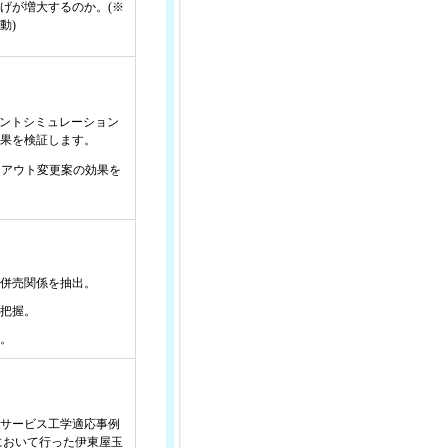
げが増大するのか。(※
動)
ェントシミュレーション
果を検証します。
イアウト変更案の効果を
併売関係を抽出。
把握。
。
（サービス工学適応事例
において行った伊東屋玉