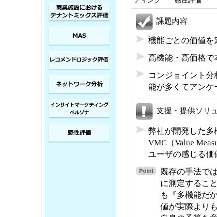
ティング 感性評価
課題内容
機能ごとの価値を
高機能・高価格で
コンジョイント分
能が多くてアンケ
支援・提供ソリ
弊社が開発した多
VMC（Value Mea
ユーザの感じる価
既存の手法で
に測定するこ
も『多機能だ
値が実際よりも