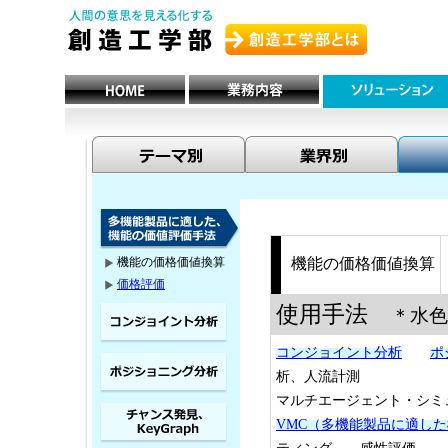
機能の価格価値換算
機能の価格価値換算
価格評価
使用手法
＊水色
コンジョイント分析
ポ
析、人流計測
マルチエージェント・シ
VMC（多機能製品に適し