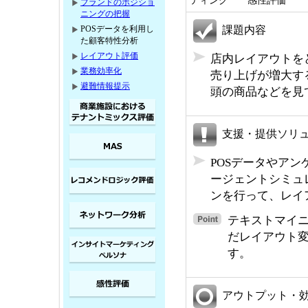
ティング 感性評価
ブランドのポジショ
ニングの把握
POSデータを利用し
課題内容
た顧客特性分析
レイアウト評価
店内レイアウトを
業務効率化
売り上げが増大す
避難情報提示
頭の商品などを見
支援・提供ソリ
POSデータやア
ージェントシミュ
ンを行って、レイ
テキストマイ
だレイアウト変
す。
アウトプット・