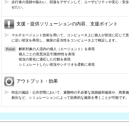
歩行者の混雑や賑わい、回遊をデザインして、ユーザビリティや安心・安全
せたい。
支援・提供ソリューションの内容、支援ポイント
マルチエージェント技術を用いて、コンピュータ上に個人が状況に応じて意
に近い状況を再現し、施策の妥当性をコンピュータ上で検証します。
解析対象の人流内の個人（エージェント）を表現
個人ごとの意思決定/行動特性を表現
状況の変化に適応した行動を表現
シミュレートしたい状況やシナリオを柔軟に表現
アウトプット・効果
特定の施設・公共空間において、避難時の不必要な混雑緩和施策や、商業施
創出など、シミュレーションによって効果的な施策を導くことが可能です。