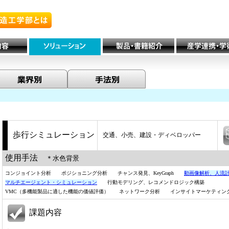
歩行シミュレーション
交通、小売、建設・ディベロッパー
使用手法
＊水色背景
コンジョイント分析 ポジショニング分析 チャンス発見、KeyGraph
動画像解析、人流
マルチエージェント・シミュレーション
行動モデリング、レコメンドロジック構築
VMC（多機能製品に適した機能の価値評価） ネットワーク分析 インサイトマーケティ
課題内容